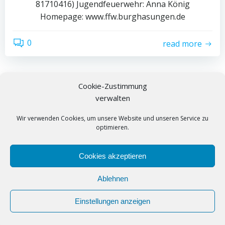
81710416) Jugendfeuerwehr: Anna König
Homepage: www.ffw.burghasungen.de
0
read more
Cookie-Zustimmung
Posts
Posts
Page
Page
1
2
Next
verwalten
navigation
navigation
Wir verwenden Cookies, um unsere Website und unseren Service zu
optimieren.
Cookies akzeptieren
Ablehnen
© 2026 Burghasungen.de. Created for free using
WordPress and
Colibri
Einstellungen anzeigen